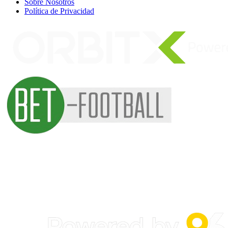
Sobre Nosotros
Política de Privacidad