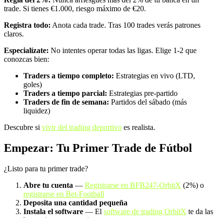
trade. Si tienes €1.000, riesgo máximo de €20.
Registra todo:
Anota cada trade. Tras 100 trades verás patrones
claros.
Especialízate:
No intentes operar todas las ligas. Elige 1-2 que
conozcas bien:
Traders a tiempo completo:
Estrategias en vivo (LTD,
goles)
Traders a tiempo parcial:
Estrategias pre-partido
Traders de fin de semana:
Partidos del sábado (más
liquidez)
Descubre si
vivir del trading deportivo
es realista.
Empezar: Tu Primer Trade de Fútbol
¿Listo para tu primer trade?
Abre tu cuenta
—
Registrarse en BFB247-OrbitX
(2%) o
registrarse en Bet-Football
Deposita una cantidad pequeña
Instala el software
— El
software de trading OrbitX
te da las