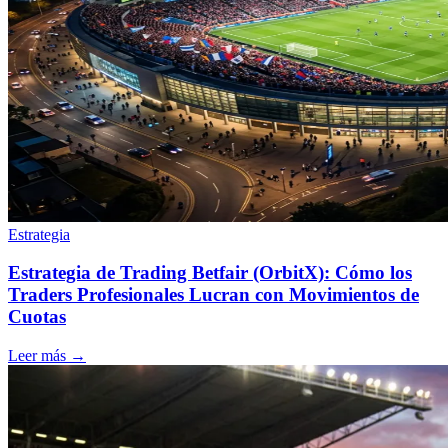
Estrategia
Estrategia de Trading Betfair (OrbitX): Cómo los
Traders Profesionales Lucran con Movimientos de
Cuotas
Leer más →