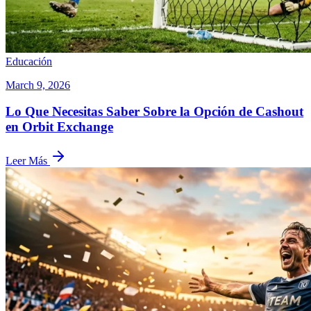
Educación
March 9, 2026
Lo Que Necesitas Saber Sobre la Opción de Cashout
en Orbit Exchange
Leer Más