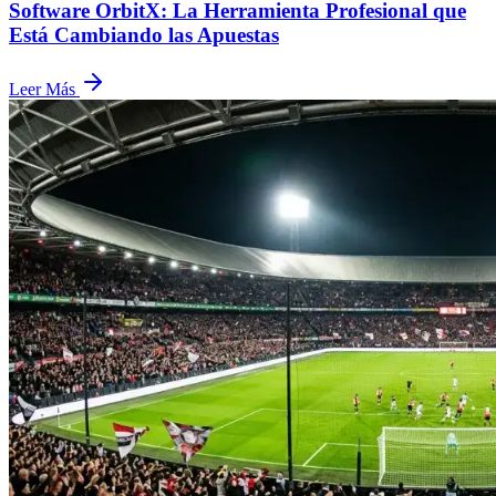
Software OrbitX: La Herramienta Profesional que
Está Cambiando las Apuestas
Leer Más