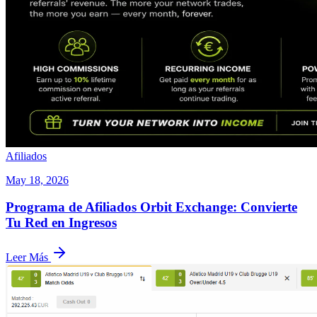
Afiliados
May 18, 2026
Programa de Afiliados Orbit Exchange: Convierte
Tu Red en Ingresos
Leer Más