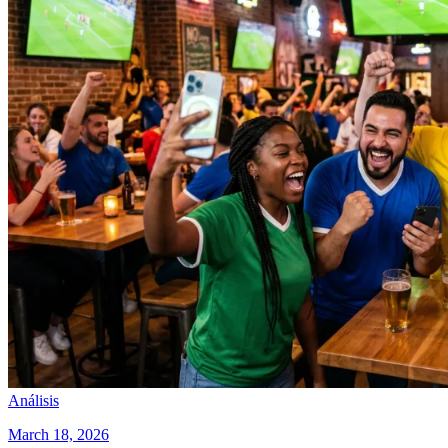
Análisis
March 18, 2026