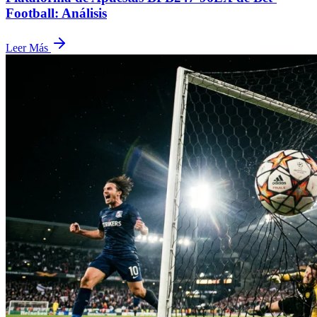
Football: Análisis
Leer Más