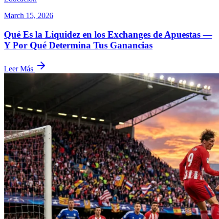
March 15, 2026
Qué Es la Liquidez en los Exchanges de Apuestas —
Y Por Qué Determina Tus Ganancias
Leer Más