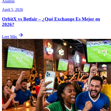
Análisis
April 5, 2026
OrbitX vs Betfair – ¿Qué Exchange Es Mejor en
2026?
Leer Más