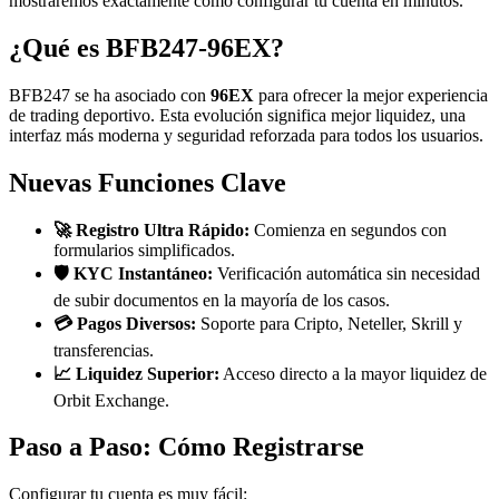
mostraremos exactamente cómo configurar tu cuenta en minutos.
¿Qué es BFB247-96EX?
BFB247 se ha asociado con
96EX
para ofrecer la mejor experiencia
de trading deportivo. Esta evolución significa mejor liquidez, una
interfaz más moderna y seguridad reforzada para todos los usuarios.
Nuevas Funciones Clave
🚀 Registro Ultra Rápido:
Comienza en segundos con
formularios simplificados.
🛡️ KYC Instantáneo:
Verificación automática sin necesidad
de subir documentos en la mayoría de los casos.
💳 Pagos Diversos:
Soporte para Cripto, Neteller, Skrill y
transferencias.
📈 Liquidez Superior:
Acceso directo a la mayor liquidez de
Orbit Exchange.
Paso a Paso: Cómo Registrarse
Configurar tu cuenta es muy fácil: