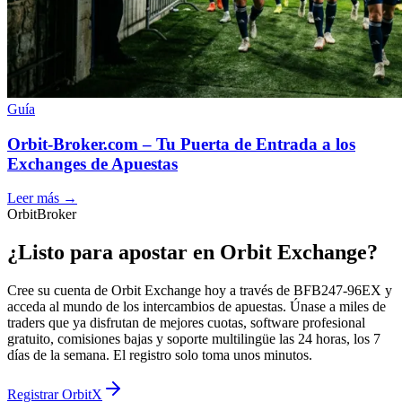
Guía
Orbit-Broker.com – Tu Puerta de Entrada a los
Exchanges de Apuestas
Leer más →
Orbit
Broker
¿Listo para apostar en Orbit Exchange?
Cree su cuenta de Orbit Exchange hoy a través de BFB247-96EX y
acceda al mundo de los intercambios de apuestas. Únase a miles de
traders que ya disfrutan de mejores cuotas, software profesional
gratuito, comisiones bajas y soporte multilingüe las 24 horas, los 7
días de la semana. El registro solo toma unos minutos.
Registrar OrbitX