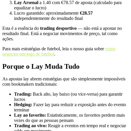
Lay Arsenal
a 1.40 com €78.57 de aposta (calculado para
equalizar o lucro)
Lucro garantido: aproximadamente
€28.57
independentemente do resultado final
Esta é a essência do
trading desportivo
— não está a apostar no
resultado final. Está a negociar movimentos de preço, tal como
ações.
Para mais estratégias de futebol, leia o nosso guia sobre
como
negociar um jogo de futebol
.
Porque o Lay Muda Tudo
As apostas lay abrem estratégias que são simplesmente impossíveis
com bookmakers tradicionais:
Trading:
Back alto, lay baixo (ou vice-versa) para garantir
lucros
Hedging:
Fazer lay para reduzir a exposição antes do evento
terminar
Lay ao favorito:
Estatisticamente, os favoritos perdem mais
vezes do que as pessoas pensam
Trading ao vivo:
Reagir a eventos em tempo real e negociar
odds em movimento