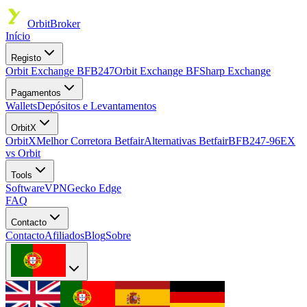
Orbit
Broker
Início
Registo
Orbit Exchange BFB247
Orbit Exchange BF
Sharp Exchange
Pagamentos
Wallets
Depósitos e Levantamentos
OrbitX
OrbitX
Melhor Corretora Betfair
Alternativas Betfair
BFB247-96EX
vs Orbit
Tools
Software
VPN
Gecko Edge
FAQ
Contacto
Contacto
Afiliados
Blog
Sobre