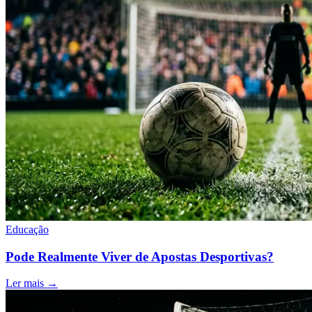
Educação
Pode Realmente Viver de Apostas Desportivas?
Ler mais →