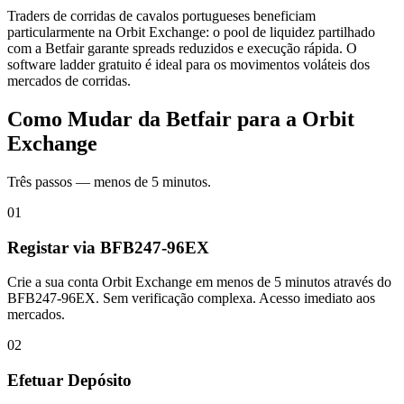
Traders de corridas de cavalos portugueses beneficiam
particularmente na Orbit Exchange: o pool de liquidez partilhado
com a Betfair garante spreads reduzidos e execução rápida. O
software ladder gratuito é ideal para os movimentos voláteis dos
mercados de corridas.
Como Mudar da Betfair para a Orbit
Exchange
Três passos — menos de 5 minutos.
01
Registar via BFB247-96EX
Crie a sua conta Orbit Exchange em menos de 5 minutos através do
BFB247-96EX. Sem verificação complexa. Acesso imediato aos
mercados.
02
Efetuar Depósito