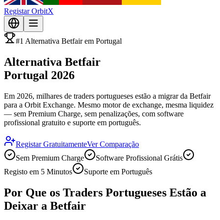
Registar OrbitX
#1 Alternativa Betfair em Portugal
Alternativa Betfair
Portugal 2026
Em 2026, milhares de traders portugueses estão a migrar da Betfair
para a Orbit Exchange. Mesmo motor de exchange, mesma liquidez
— sem Premium Charge, sem penalizações, com software
profissional gratuito e suporte em português.
Registar Gratuitamente
Ver Comparação
Sem Premium Charge
Software Profissional Grátis
Registo em 5 Minutos
Suporte em Português
Por Que os Traders Portugueses Estão a
Deixar a Betfair