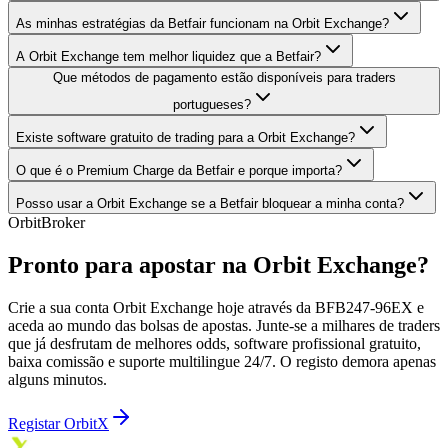
As minhas estratégias da Betfair funcionam na Orbit Exchange?
A Orbit Exchange tem melhor liquidez que a Betfair?
Que métodos de pagamento estão disponíveis para traders
portugueses?
Existe software gratuito de trading para a Orbit Exchange?
O que é o Premium Charge da Betfair e porque importa?
Posso usar a Orbit Exchange se a Betfair bloquear a minha conta?
Orbit
Broker
Pronto para apostar na Orbit Exchange?
Crie a sua conta Orbit Exchange hoje através da BFB247-96EX e
aceda ao mundo das bolsas de apostas. Junte-se a milhares de traders
que já desfrutam de melhores odds, software profissional gratuito,
baixa comissão e suporte multilingue 24/7. O registo demora apenas
alguns minutos.
Registar OrbitX