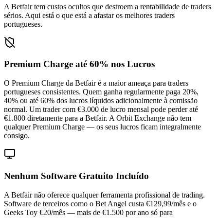
A Betfair tem custos ocultos que destroem a rentabilidade de traders
sérios. Aqui está o que está a afastar os melhores traders
portugueses.
Premium Charge até 60% nos Lucros
O Premium Charge da Betfair é a maior ameaça para traders
portugueses consistentes. Quem ganha regularmente paga 20%,
40% ou até 60% dos lucros líquidos adicionalmente à comissão
normal. Um trader com €3.000 de lucro mensal pode perder até
€1.800 diretamente para a Betfair. A Orbit Exchange não tem
qualquer Premium Charge — os seus lucros ficam integralmente
consigo.
Nenhum Software Gratuito Incluído
A Betfair não oferece qualquer ferramenta profissional de trading.
Software de terceiros como o Bet Angel custa €129,99/mês e o
Geeks Toy €20/mês — mais de €1.500 por ano só para