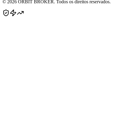
© 2026 ORBIT BROKER. Todos os direitos reservados.