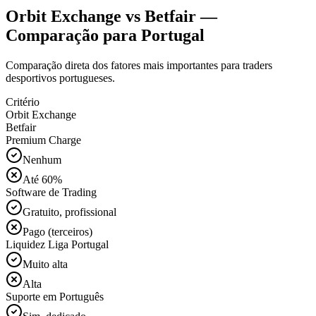
Orbit Exchange vs Betfair —
Comparação para Portugal
Comparação direta dos fatores mais importantes para traders
desportivos portugueses.
Critério
Orbit Exchange
Betfair
Premium Charge
Nenhum
Até 60%
Software de Trading
Gratuito, profissional
Pago (terceiros)
Liquidez Liga Portugal
Muito alta
Alta
Suporte em Português