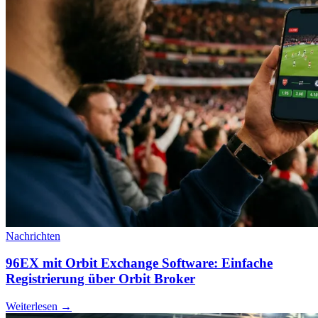
Nachrichten
96EX mit Orbit Exchange Software: Einfache
Registrierung über Orbit Broker
Weiterlesen →