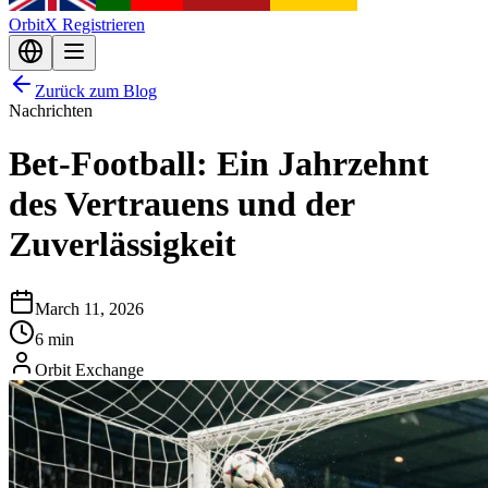
OrbitX Registrieren
Zurück zum Blog
Nachrichten
Bet-Football: Ein Jahrzehnt
des Vertrauens und der
Zuverlässigkeit
March 11, 2026
6 min
Orbit Exchange