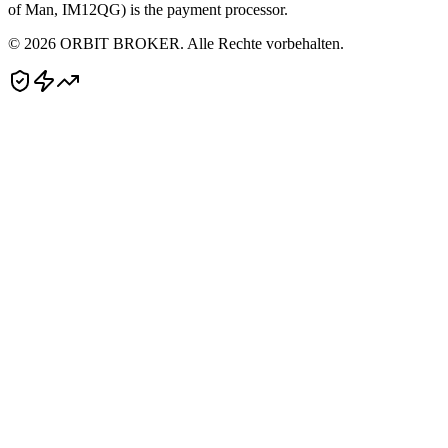
of Man, IM12QG) is the payment processor.
© 2026 ORBIT BROKER. Alle Rechte vorbehalten.