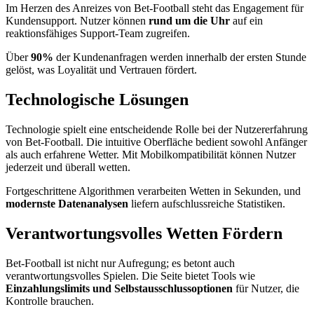
Im Herzen des Anreizes von Bet-Football steht das Engagement für
Kundensupport. Nutzer können
rund um die Uhr
auf ein
reaktionsfähiges Support-Team zugreifen.
Über
90%
der Kundenanfragen werden innerhalb der ersten Stunde
gelöst, was Loyalität und Vertrauen fördert.
Technologische Lösungen
Technologie spielt eine entscheidende Rolle bei der Nutzererfahrung
von Bet-Football. Die intuitive Oberfläche bedient sowohl Anfänger
als auch erfahrene Wetter. Mit Mobilkompatibilität können Nutzer
jederzeit und überall wetten.
Fortgeschrittene Algorithmen verarbeiten Wetten in Sekunden, und
modernste Datenanalysen
liefern aufschlussreiche Statistiken.
Verantwortungsvolles Wetten Fördern
Bet-Football ist nicht nur Aufregung; es betont auch
verantwortungsvolles Spielen. Die Seite bietet Tools wie
Einzahlungslimits und Selbstausschlussoptionen
für Nutzer, die
Kontrolle brauchen.