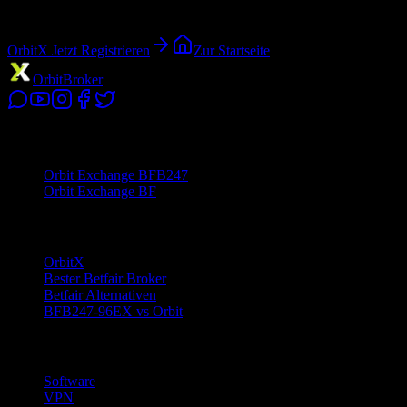
Die gesuchte Seite existiert nicht oder wurde verschoben.
OrbitX Jetzt Registrieren
Zur Startseite
Orbit
Broker
Registrierung
Orbit Exchange BFB247
Orbit Exchange BF
OrbitX
OrbitX
Bester Betfair Broker
Betfair Alternativen
BFB247-96EX vs Orbit
Software
Software
VPN