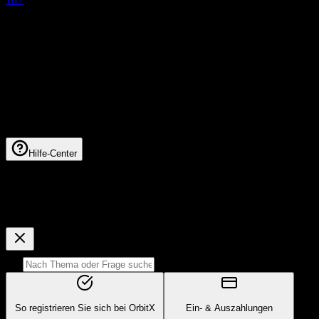
All bet-football.com products are operated by DYNAMIK
MARKETING B.V. registered address, Fransche Bloemweg 4,
Willemstad, Curacao. Licensed under Curacao eGaming license
number 8048/JAZ. Pint Limited (12 Mount Havelock, Douglas, Isle
of Man, IM12QG) is the payment processor.
© 2026 ORBIT BROKER.
Alle Rechte vorbehalten.
Hilfe-Center
Hilfe-Center
Wie können wir helfen?
So registrieren Sie sich bei OrbitX
Ein- & Auszahlungen